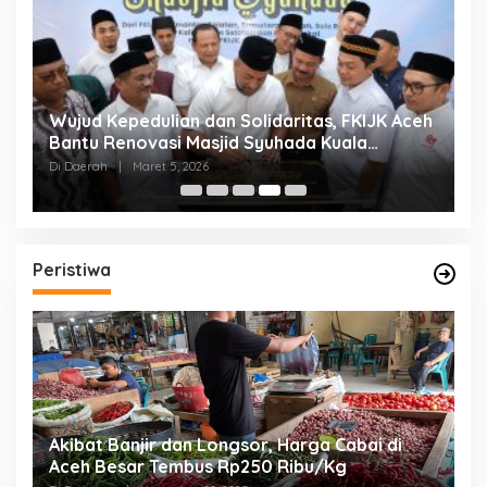
g
Wujud Kepedulian dan Solidaritas, FKIJK Aceh
T
Bantu Renovasi Masjid Syuhada Kuala
B
Simpang
E
Di Daerah
|
Maret 5, 2026
Di
Peristiwa
ga
Akibat Banjir dan Longsor, Harga Cabai di
B
Aceh Besar Tembus Rp250 Ribu/Kg
K