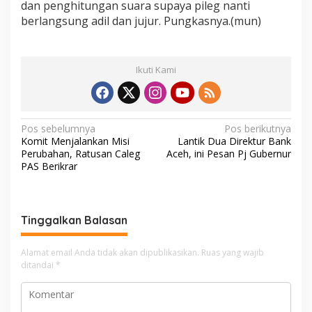
dan penghitungan suara supaya pileg nanti
berlangsung adil dan jujur. Pungkasnya.(mun)
Ikuti Kami
N
Pos sebelumnya
Pos berikutnya
Komit Menjalankan Misi
Lantik Dua Direktur Bank
a
Perubahan, Ratusan Caleg
Aceh, ini Pesan Pj Gubernur
v
PAS Berikrar
i
g
Tinggalkan Balasan
a
s
Alamat email Anda tidak akan dipublikasikan.
Ruas yang wajib
i
ditandai
*
p
o