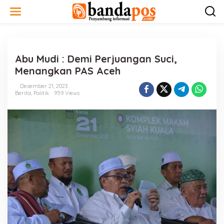
L
e
w
a
t
i
Abu Mudi : Demi Perjuangan Suci,
k
e
Menangkan PAS Aceh
k
o
Desember 21, 2023
n
Berita
,
Politik
959 Views
t
e
n