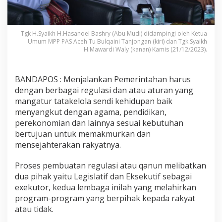
Tgk H.Syaikh H.Hasanoel Bashry (Abu Mudi) didampingi oleh Ketua
Umum MPP PAS Aceh Tu Bulqaini Tanjongan (kiri) dan Tgk.Syaikh
H.Mawardi Waly (kanan) Kamis (21/12/2023).
BANDAPOS : Menjalankan Pemerintahan harus
dengan berbagai regulasi dan atau aturan yang
mangatur tatakelola sendi kehidupan baik
menyangkut dengan agama, pendidikan,
perekonomian dan lainnya sesuai kebutuhan
bertujuan untuk memakmurkan dan
mensejahterakan rakyatnya.
Proses pembuatan regulasi atau qanun melibatkan
dua pihak yaitu Legislatif dan Eksekutif sebagai
exekutor, kedua lembaga inilah yang melahirkan
program-program yang berpihak kepada rakyat
atau tidak.