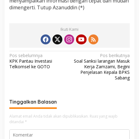
menyampaikan informasi dengan cepat dan mudah
dimengerti. Tutup Azanuddin (*)
Ikuti Kami
N
Pos sebelumnya
Pos berikutnya
KPK Pantau Investasi
Soal Sanksi larangan Masuk
a
Telkomsel ke GOTO
Kerja Zamzami, Begini
v
Penjelasan Kepala BPKS
Sabang
i
g
a
Tinggalkan Balasan
s
i
Alamat email Anda tidak akan dipublikasikan.
Ruas yang wajib
ditandai
*
p
o