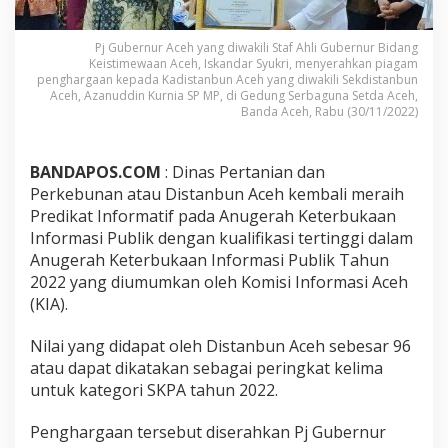
Pj Gubernur Aceh yang diwakili Staf Ahli Gubernur Bidang
Keistimewaan Aceh, Iskandar Syukri, menyerahkan piagam
penghargaan kepada Kadistanbun Aceh yang diwakili Sekdistanbun
Aceh, Azanuddin Kurnia SP MP, di Gedung Serbaguna Setda Aceh,
Banda Aceh, Rabu (30/11/2022)
BANDAPOS.COM
: Dinas Pertanian dan
Perkebunan atau Distanbun Aceh kembali meraih
Predikat Informatif pada Anugerah Keterbukaan
Informasi Publik dengan kualifikasi tertinggi dalam
Anugerah Keterbukaan Informasi Publik Tahun
2022 yang diumumkan oleh Komisi Informasi Aceh
(KIA).
Nilai yang didapat oleh Distanbun Aceh sebesar 96
atau dapat dikatakan sebagai peringkat kelima
untuk kategori SKPA tahun 2022.
Penghargaan tersebut diserahkan Pj Gubernur