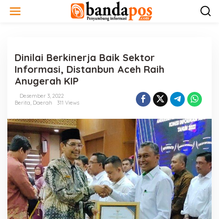
L
e
w
a
t
i
Dinilai Berkinerja Baik Sektor
k
e
Informasi, Distanbun Aceh Raih
k
Anugerah KIP
o
n
Desember 3, 2022
t
Berita
,
Daerah
311 Views
e
n