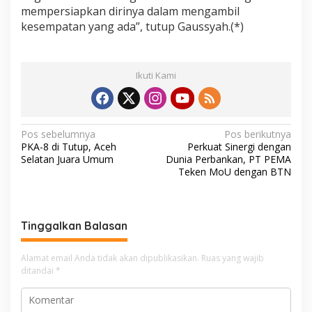
mempersiapkan dirinya dalam mengambil
kesempatan yang ada”, tutup Gaussyah.(*)
Ikuti Kami
N
Pos sebelumnya
Pos berikutnya
PKA-8 di Tutup, Aceh
Perkuat Sinergi dengan
a
Selatan Juara Umum
Dunia Perbankan, PT PEMA
v
Teken MoU dengan BTN
i
g
Tinggalkan Balasan
a
s
Alamat email Anda tidak akan dipublikasikan.
Ruas yang wajib
i
ditandai
*
p