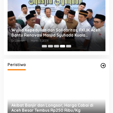
g
Wujud Kepedulian dan Solidaritas, FKIJK Aceh
T
Bantu Renovasi Masjid Syuhada Kuala
B
Simpang
E
Di Daerah
|
Maret 5, 2026
Di
Peristiwa
ga
Akibat Banjir dan Longsor, Harga Cabai di
B
Aceh Besar Tembus Rp250 Ribu/Kg
K