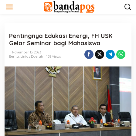
L
e
w
a
t
i
Pentingnya Edukasi Energi, FH USK
k
e
Gelar Seminar bagi Mahasiswa
k
o
November 13, 2023
n
Berita
,
Lintas Daerah
158 Views
t
e
n